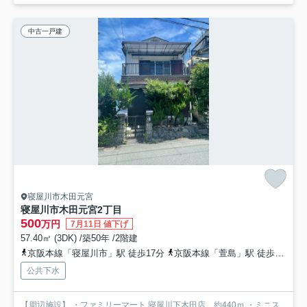
中古一戸建
寝屋川市木田元宮
寝屋川市木田元宮2丁目
500
万円
7月11日 値下げ
57.40㎡ (3DK) /築50年 /2階建
京阪本線「寝屋川市」駅 徒歩17分
京阪本線「萱島」駅 徒歩19分
公共下水
【周辺施設】 ・ファミリーマート 寝屋川下木田店 約440ｍ ・ミニス