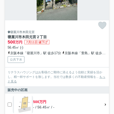
寝屋川市木田元宮
寝屋川市木田元宮２丁目
500
万円
7月11日 値下げ
56.45㎡ (-)
京阪本線「寝屋川市」駅 徒歩17分
京阪本線「萱島」駅 徒歩19分
公共下水
リテラスハウジングはお客様のご期待に添えるよう信頼と実績を活か
し、精一杯サポートを致します。当社では数多くの不動産情報を...
もっ
と見る
販売中の区画
500万円
- / 56.45㎡ / -