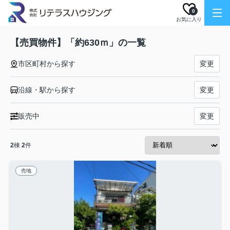
0
お気に入り
【売買物件】「約630ｍ」の一覧
市区町村から探す
変更
沿線・駅から探す
変更
販売中
変更
2
棟
2
件
売地