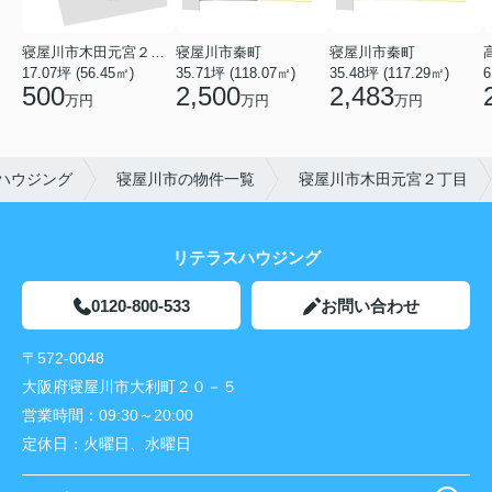
寝屋川市木田元宮２丁目
寝屋川市秦町
寝屋川市秦町
17.07坪 (56.45㎡)
35.71坪 (118.07㎡)
35.48坪 (117.29㎡)
6
500
2,500
2,483
万円
万円
万円
ハウジング
寝屋川市の物件一覧
寝屋川市木田元宮２丁目
リテラスハウジング
0120-800-533
お問い合わせ
〒572-0048
大阪府寝屋川市大利町２０－５
営業時間：
09:30～20:00
定休日：
火曜日、水曜日