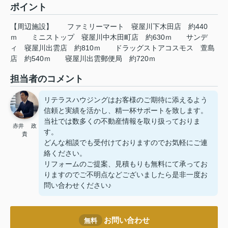
ポイント
【周辺施設】
ファミリーマート
寝屋川下木田店
約440
ｍ
ミニストップ
寝屋川中木田町店
約630ｍ
サンデ
ィ
寝屋川出雲店
約810ｍ
ドラッグストアコスモス
萱島
店
約540ｍ
寝屋川出雲郵便局
約720ｍ
担当者のコメント
リテラスハウジングはお客様のご期待に添えるよう
信頼と実績を活かし、精一杯サポートを致します。
当社では数多くの不動産情報を取り扱っておりま
赤井 政
す。
貴
どんな相談でも受付けておりますのでお気軽にご連
絡ください。
リフォームのご提案、見積もりも無料にて承ってお
りますのでご不明点などございましたら是非一度お
問い合わせください♪
お問い合わせ
無料