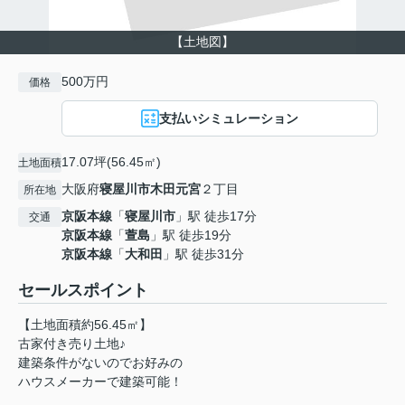
【土地図】
500万円
価格
支払いシミュレーション
17.07坪(56.45㎡)
土地面積
大阪府
寝屋川市
木田元宮
２丁目
所在地
京阪本線
「
寝屋川市
」駅 徒歩17分
交通
京阪本線
「
萱島
」駅 徒歩19分
京阪本線
「
大和田
」駅 徒歩31分
セールスポイント
【土地面積約56.45㎡】
古家付き売り土地♪
建築条件がないのでお好みの
ハウスメーカーで建築可能！