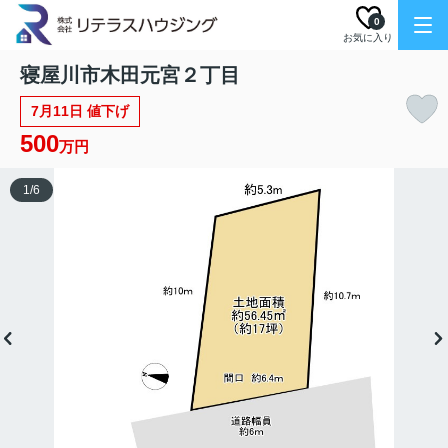
0
お気に入り
寝屋川市木田元宮２丁目
7月11日 値下げ
500
万円
1
/
6