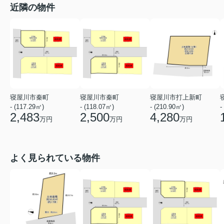
近隣の物件
寝屋川市秦町
寝屋川市秦町
寝屋川市打上新町
- (117.29㎡)
- (118.07㎡)
- (210.90㎡)
-
2,483
2,500
4,280
万円
万円
万円
よく見られている物件