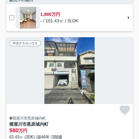
1,880万円
- / 101.43㎡ / 3LDK
中古テラスハウス
寝屋川市黒原城内町
寝屋川市黒原城内町
580
万円
63.43㎡ (3DK) /築46年 /3階建