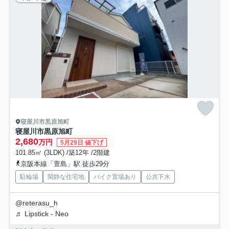
寝屋川市黒原旭町
寝屋川市黒原旭町
2,680
万円
5月29日 値下げ
101.85㎡ (3LDK) /築12年 /2階建
京阪本線「萱島」駅 徒歩29分
駐輪場
閑静な住宅地
バイク置場あり
公共下水
@reterasu_h
♬ Lipstick - Neo