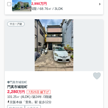
2,990万円
5階 / 68.76㎡ / 3LDK
中古一戸建
門真市城垣町
門真市城垣町
2,280
万円
7月25日 値下げ
101.25㎡ (4LDK) /築24年 /3階建
京阪本線「萱島」駅 徒歩12分