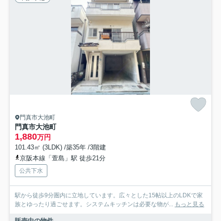
門真市大池町
門真市大池町
1,880
万円
101.43㎡ (3LDK) /築35年 /3階建
京阪本線「萱島」駅 徒歩21分
公共下水
駅から徒歩9分圏内に立地しています。広々とした15帖以上のLDKで家
族とゆったり過ごせます。システムキッチンは必要な物が...
もっと見る
販売中の物件