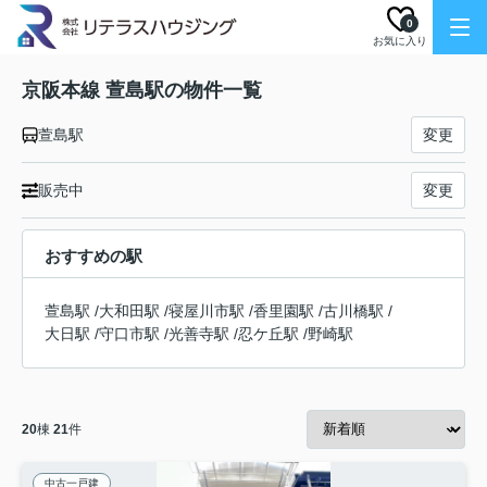
0
お気に入り
京阪本線 萱島駅の物件一覧
萱島駅
変更
販売中
変更
おすすめの駅
萱島駅
/
大和田駅
/
寝屋川市駅
/
香里園駅
/
古川橋駅
/
大日駅
/
守口市駅
/
光善寺駅
/
忍ケ丘駅
/
野崎駅
20
棟
21
件
中古一戸建