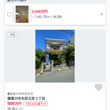
販売中の物件
3,049万円
- / 141.75㎡ / 4LDK
売地
寝屋川市木田元宮
寝屋川市木田元宮２丁目
500
万円
7月11日 値下げ
56.45㎡ (-)