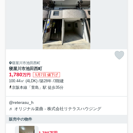
寝屋川市池田西町
寝屋川市池田西町
1,780
万円
5月7日 値下げ
100.44㎡ (4LDK) /築28年 /3階建
京阪本線「萱島」駅 徒歩35分
@reterasu_h
♬ オリジナル楽曲 - 株式会社リテラスハウジング
販売中の物件
1,780万円