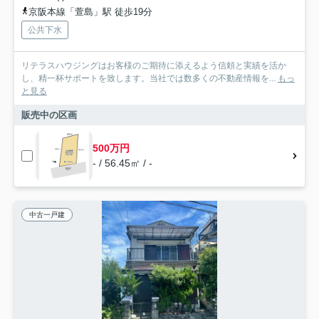
京阪本線「萱島」駅 徒歩19分
公共下水
リテラスハウジングはお客様のご期待に添えるよう信頼と実績を活か
し、精一杯サポートを致します。当社では数多くの不動産情報を...
もっ
と見る
販売中の区画
500万円
- / 56.45㎡ / -
中古一戸建