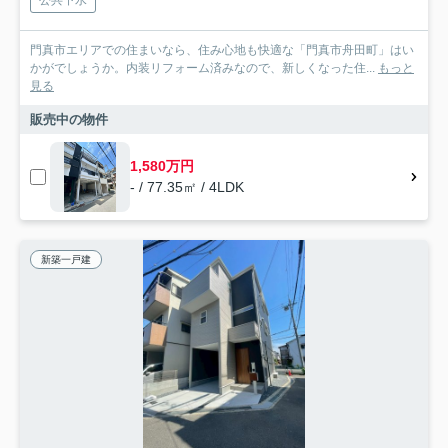
公共下水
門真市エリアでの住まいなら、住み心地も快適な「門真市舟田町」はい
かがでしょうか。内装リフォーム済みなので、新しくなった住...
もっと
見る
販売中の物件
1,580万円
- / 77.35㎡ / 4LDK
新築一戸建