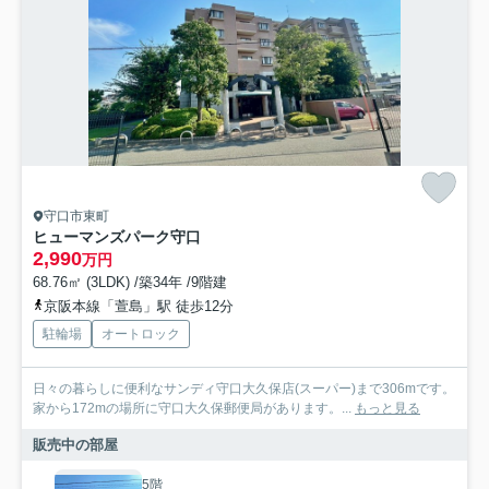
守口市東町
ヒューマンズパーク守口
2,990
万円
68.76㎡ (3LDK) /築34年 /9階建
京阪本線「萱島」駅 徒歩12分
駐輪場
オートロック
日々の暮らしに便利なサンディ守口大久保店(スーパー)まで306mです。
家から172mの場所に守口大久保郵便局があります。...
もっと見る
販売中の部屋
5階