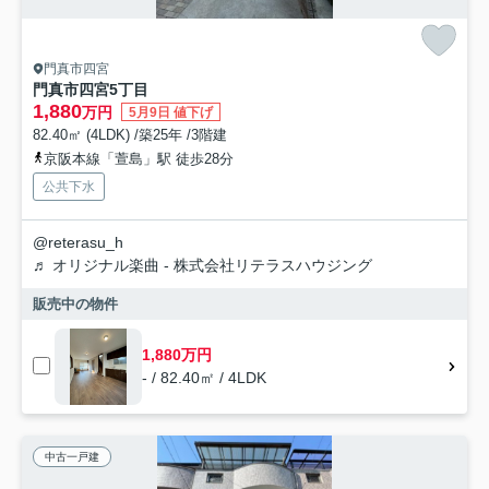
門真市四宮
門真市四宮5丁目
1,880
万円
5月9日 値下げ
82.40㎡ (4LDK) /築25年 /3階建
京阪本線「萱島」駅 徒歩28分
公共下水
@reterasu_h
♬ オリジナル楽曲 - 株式会社リテラスハウジング
販売中の物件
1,880万円
- / 82.40㎡ / 4LDK
中古一戸建