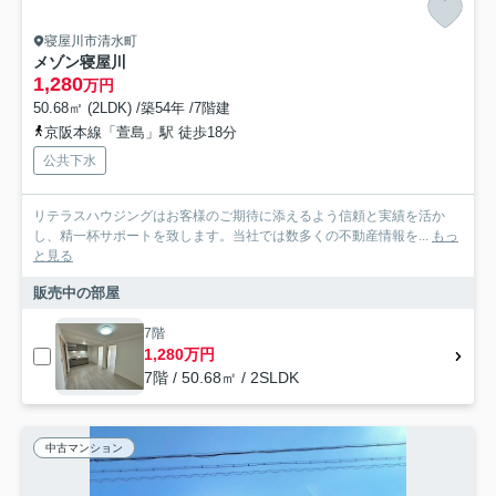
寝屋川市清水町
メゾン寝屋川
1,280
万円
50.68㎡ (2LDK) /築54年 /7階建
京阪本線「萱島」駅 徒歩18分
公共下水
リテラスハウジングはお客様のご期待に添えるよう信頼と実績を活か
し、精一杯サポートを致します。当社では数多くの不動産情報を...
もっ
と見る
販売中の部屋
7階
1,280万円
7階 / 50.68㎡ / 2SLDK
中古マンション