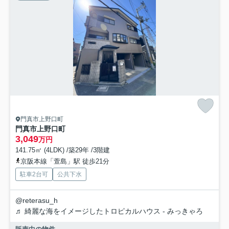
門真市上野口町
門真市上野口町
3,049
万円
141.75㎡ (4LDK) /築29年 /3階建
京阪本線「萱島」駅 徒歩21分
駐車2台可
公共下水
@reterasu_h
♬ 綺麗な海をイメージしたトロピカルハウス - みっきゃろ