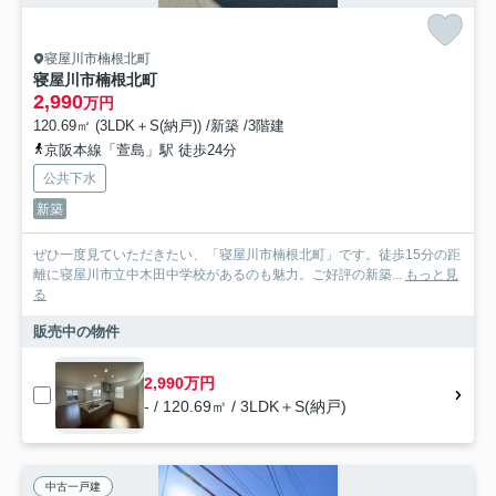
寝屋川市楠根北町
寝屋川市楠根北町
2,990
万円
120.69㎡ (3LDK＋S(納戸)) /新築 /3階建
京阪本線「萱島」駅 徒歩24分
公共下水
新築
ぜひ一度見ていただきたい、「寝屋川市楠根北町」です。徒歩15分の距
離に寝屋川市立中木田中学校があるのも魅力。ご好評の新築...
もっと見
る
販売中の物件
2,990万円
- / 120.69㎡ / 3LDK＋S(納戸)
中古一戸建