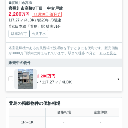
寝屋川市高柳
寝屋川市高柳3丁目 中古戸建
2,200
万円
11月18日 値下げ
117.27㎡ (4LDK) /築20年 /3階建
京阪本線「萱島」駅 徒歩31分
駐車2台可
公共下水
浴室乾燥機のあるお風呂場で洗濯物を干すときにも便利です。販売価格
が3000万円以内に抑えられています。駅まで徒歩15分と...
もっと見る
販売中の物件
2,200万円
- / 117.27㎡ / 4LDK
萱島の掲載物件の価格相場
価格相場
空室件数
-
-
1R～1K