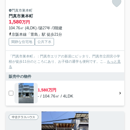
門真市巣本町
門真市巣本町
1,580
万円
104.76㎡ (4LDK) /築27年 /3階建
京阪本線「萱島」駅 徒歩21分
閑静な住宅地
公共下水
「門真市巣本町」：門真市エリアの新居にピッタリ。門真市立四宮小学
校が徒歩11分のところにあり、お子様の通学も便利です。こ...
もっと見
る
販売中の物件
1,580万円
- / 104.76㎡ / 4LDK
中古テラスハウス