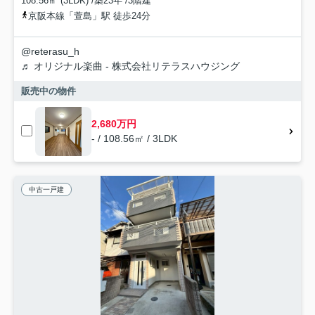
108.56㎡ (3LDK) /築23年 /3階建
京阪本線「萱島」駅 徒歩24分
@reterasu_h
♬ オリジナル楽曲 - 株式会社リテラスハウジング
販売中の物件
2,680万円
- / 108.56㎡ / 3LDK
中古一戸建