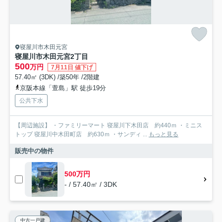
寝屋川市木田元宮
寝屋川市木田元宮2丁目
500
万円
7月11日 値下げ
57.40㎡ (3DK) /築50年 /2階建
京阪本線「萱島」駅 徒歩19分
公共下水
【周辺施設】 ・ファミリーマート 寝屋川下木田店 約440ｍ ・ミニス
トップ 寝屋川中木田町店 約630ｍ ・サンディ ...
もっと見る
販売中の物件
500万円
- / 57.40㎡ / 3DK
中古一戸建