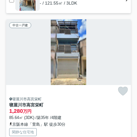
- / 121.55㎡ / 3LDK
中古一戸建
寝屋川市高宮栄町
寝屋川市高宮栄町
1,280
万円
85.64㎡ (3DK) /築35年 /4階建
京阪本線「萱島」駅 徒歩30分
閑静な住宅地