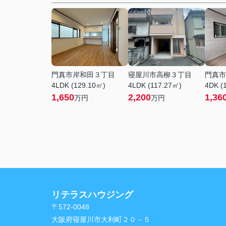
門真市岸和田３丁目
寝屋川市高柳３丁目
門真市
4LDK (129.10㎡)
4LDK (117.27㎡)
4DK (
1,650
2,200
1,36
万円
万円
リテラスハウジング
〒572-0048
大阪府寝屋川市大利町２０－５