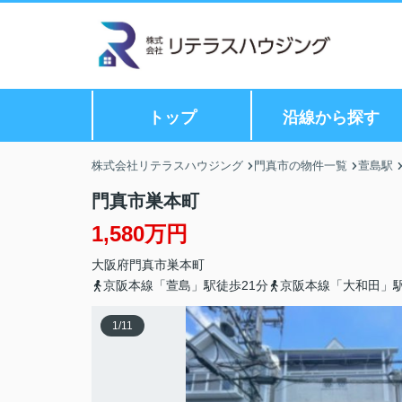
トップ
沿線から探す
株式会社リテラスハウジング
門真市の物件一覧
萱島駅
門真市巣本町
1,580万円
大阪府
門真市
巣本町
京阪本線「萱島」駅徒歩21分
京阪本線「大和田」駅
1
/
11