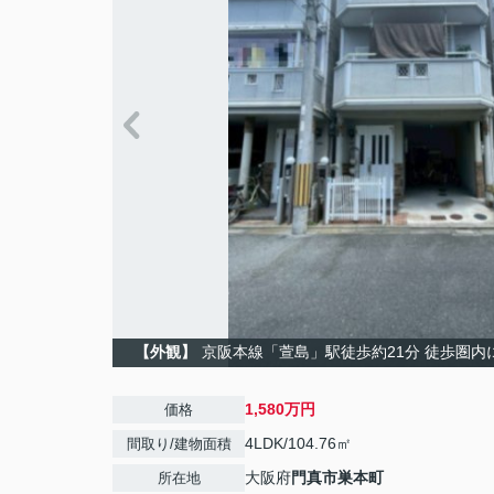
【外観】
京阪本線「萱島」駅徒歩約21分 徒歩圏
1,580万円
価格
4LDK/104.76㎡
間取り/建物面積
大阪府
門真市
巣本町
所在地