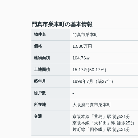
門真市巣本町の基本情報
物件名
門真市巣本町
価格
1,580万円
建物面積
104.76㎡
土地面積
15.17坪(50.17㎡)
築年月
1999年7月（築27年）
総戸数
-
所在地
大阪府
門真市
巣本町
交通
京阪本線
「
萱島
」駅 徒歩21分
京阪本線
「
大和田
」駅 徒歩25分
片町線
「
四条畷
」駅 徒歩31分