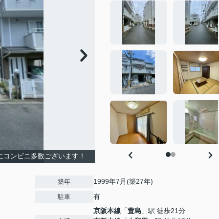
内にコンビニ多数ございます！
1999年7月(築27年)
築年
有
駐車
京阪本線
「
萱島
」駅 徒歩21分