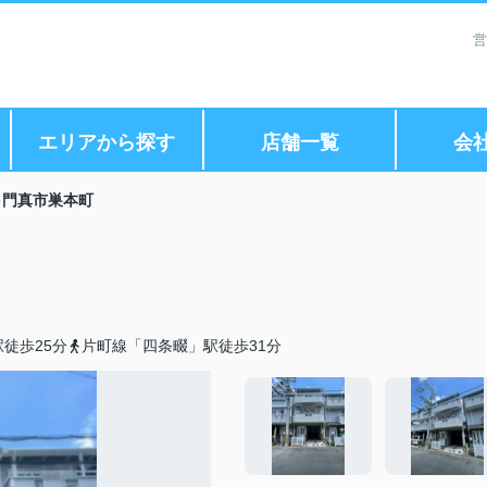
営
エリアから探す
店舗一覧
会
門真市巣本町
徒歩25分
片町線「四条畷」駅徒歩31分