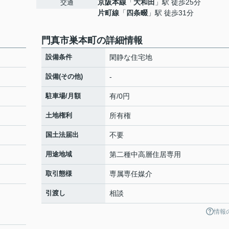
京阪本線
「
大和田
」駅 徒歩25分
交通
片町線
「
四条畷
」駅 徒歩31分
門真市巣本町の詳細情報
設備条件
閑静な住宅地
設備(その他)
-
駐車場/月額
有/0円
土地権利
所有権
国土法届出
不要
用途地域
第二種中高層住居専用
取引態様
専属専任媒介
引渡し
相談
情報