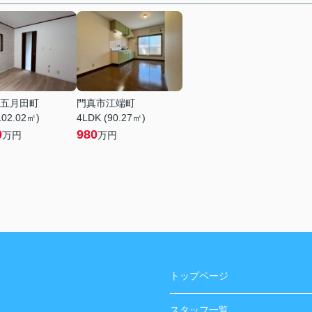
五月田町
門真市江端町
102.02㎡)
4LDK (90.27㎡)
0
980
万円
万円
トップページ
スタッフ一覧