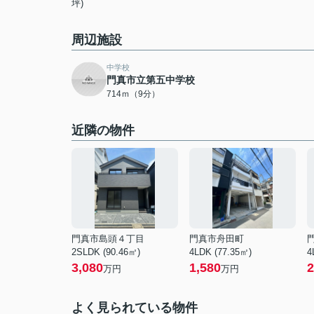
坪)
周辺施設
中学校
門真市立第五中学校
714ｍ（9分）
近隣の物件
門真市島頭４丁目
門真市舟田町
2SLDK (90.46㎡)
4LDK (77.35㎡)
4
3,080
1,580
2
万円
万円
よく見られている物件