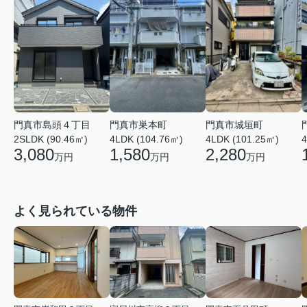
門真市島頭４丁目
門真市巣本町
門真市城垣町
2SLDK (90.46㎡)
4
4LDK (104.76㎡)
4LDK (101.25㎡)
3,080
1,580
2,280
万円
万円
万円
よく見られている物件