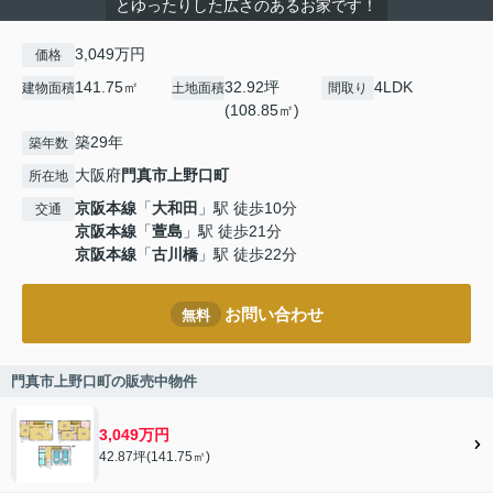
とゆったりした広さのあるお家です！
3,049万円
価格
141.75㎡
32.92坪
4LDK
建物面積
土地面積
間取り
(108.85㎡)
築29年
築年数
大阪府
門真市
上野口町
所在地
京阪本線
「
大和田
」駅 徒歩10分
交通
京阪本線
「
萱島
」駅 徒歩21分
京阪本線
「
古川橋
」駅 徒歩22分
お問い合わせ
無料
門真市上野口町の販売中物件
3,049万円
42.87坪(141.75㎡)