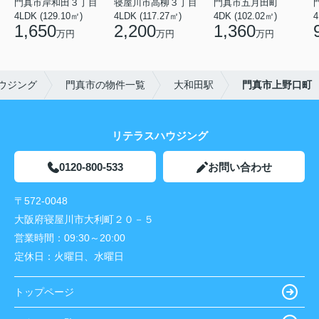
門真市岸和田３丁目
寝屋川市高柳３丁目
門真市五月田町
4LDK (129.10㎡)
4LDK (117.27㎡)
4DK (102.02㎡)
4
1,650
2,200
1,360
万円
万円
万円
ウジング
門真市の物件一覧
大和田駅
門真市上野口町
リテラスハウジング
0120-800-533
お問い合わせ
〒572-0048
大阪府寝屋川市大利町２０－５
営業時間：
09:30～20:00
定休日：
火曜日、水曜日
トップページ