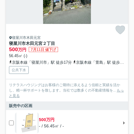
寝屋川市木田元宮
寝屋川市木田元宮２丁目
500
万円
7月11日 値下げ
56.45㎡ (-)
京阪本線「寝屋川市」駅 徒歩17分
京阪本線「萱島」駅 徒歩19分
公共下水
リテラスハウジングはお客様のご期待に添えるよう信頼と実績を活か
し、精一杯サポートを致します。当社では数多くの不動産情報を...
もっ
と見る
販売中の区画
500万円
- / 56.45㎡ / -