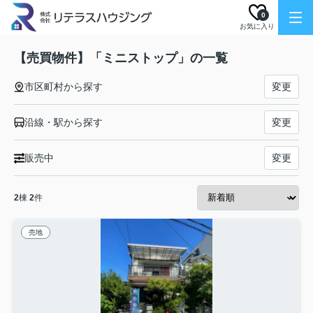
0
お気に入り
【売買物件】「ミニストップ」の一覧
市区町村から探す
変更
沿線・駅から探す
変更
販売中
変更
2
棟
2
件
売地