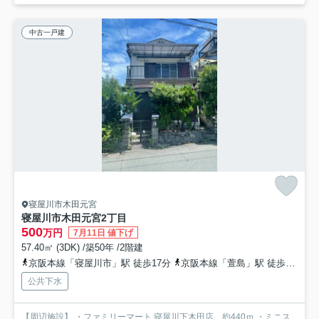
中古一戸建
寝屋川市木田元宮
寝屋川市木田元宮2丁目
500
万円
7月11日 値下げ
57.40㎡ (3DK) /築50年 /2階建
京阪本線「寝屋川市」駅 徒歩17分
京阪本線「萱島」駅 徒歩19分
公共下水
【周辺施設】 ・ファミリーマート 寝屋川下木田店 約440ｍ ・ミニス