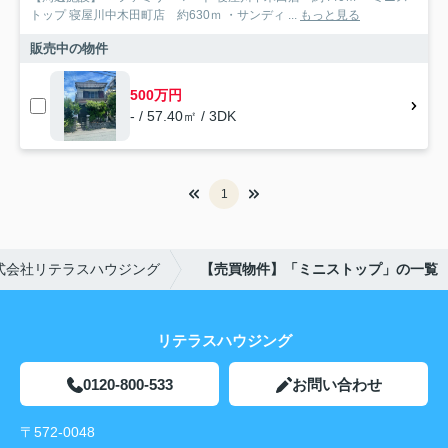
トップ 寝屋川中木田町店 約630ｍ ・サンディ ...
もっと見る
販売中の物件
500万円
- / 57.40㎡ / 3DK
1
式会社リテラスハウジング
【売買物件】「ミニストップ」の一覧
リテラスハウジング
0120-800-533
お問い合わせ
〒572-0048