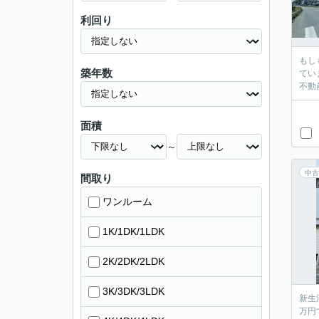
利回り
もし
築年数
てい
不動
面積
～
中古
間取り
ワンルーム
1K/1DK/1LDK
2K/2DK/2LDK
3K/3DK/3LDK
新生
万円