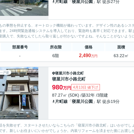
片町線
「
寝屋川公園
」駅 徒歩27分
もの事態を抑止する、オートロック機能が備わっています。デザイン性のあるシス
ます。24時間緊急通報システムを導入しており、緊急時も素早く対応できます。駅
産購入で、失敗なんてしたら取り返しが付かないですよね。そんなことがないように、
部屋番号
所在階
価格
面積
2,490
-
6階
63.22㎡
万円
一戸建
寝屋川市
小路北町
寝屋川市小路北町
980
4月13日 値下げ
万円
87.27㎡ (5DK) /築32年 /3階建
片町線
「
寝屋川公園
」駅 徒歩19分
活を失敗せず、スタートさせたいならこちらの「寝屋川市小路北町」はいかがでしょう
です。新しいお住まいにいかがでしょうか。内装リフォームを済ませた後にお渡し