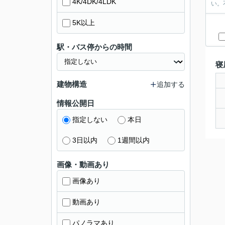
4K/4DK/4LDK
い。
5K以上
駅・バス停からの時間
寝
建物構造
追加する
情報公開日
指定しない
本日
3日以内
1週間以内
画像・動画あり
画像あり
動画あり
パノラマあり