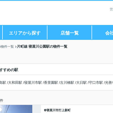
営
エリアから探す
店舗一覧
会
片町線 寝屋川公園駅の物件一覧
の物件一覧
すすめの駅
島駅
/
大和田駅
/
寝屋川市駅
/
香里園駅
/
古川橋駅
/
大日駅
/
守口市駅
/
光善
件
寝屋川市
打上新町