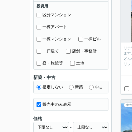
投資用
区分マンション
一棟アパート
一棟マンション
一棟ビル
リテ
一戸建て
店舗・事務所
ます
どん
寮・旅館等
土地
リフ
新築・中古
指定しない
新築
中古
販売中のみ表示
中古
価格
～