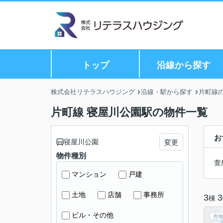
トップ
沿線から探す
株式会社リテラスハウジング
沿線・駅から探す
片町線
片町線 寝屋川公園駅の物件一覧
お
寝屋川公園
変更
物件種別
萱
マンション
戸建
土地
店舗
事務所
3
3
棟
ビル・その他
売地