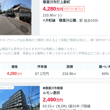
寝屋川市打上新町
4,280
8月7日 値下げ
万円
210.90㎡ (-)
片町線
「
寝屋川公園
」駅 徒歩10分
ラスハウジングはお客様のご期待に添えるよう信頼と実績を活かし、精一杯サポー
。
な相談でも受付けておりますのでお気軽にご連絡ください。
ォームのご提案、見積もりも無料にて承っておりますのでご不明点などございました
価格
坪単価
面積
建ぺい
4,280
67.1万円
210.90㎡
60%
万円
マンション
寝屋川市
寝屋
ルモン星田
2,490
万円
63.22㎡ (3LDK) /築31年 /7階建