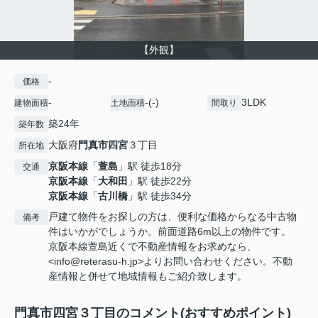
【外観】
-
価格
-
-(-)
3LDK
建物面積
土地面積
間取り
築24年
築年数
大阪府
門真市
四宮
３丁目
所在地
京阪本線
「
萱島
」駅 徒歩18分
交通
京阪本線
「
大和田
」駅 徒歩22分
京阪本線
「
古川橋
」駅 徒歩34分
戸建て物件をお探しの方は、便利な価格からなる中古物
備考
件はいかがでしょうか。前面道路6m以上の物件です。
京阪本線萱島近くで不動産情報をお求めなら、
<info@reterasu-h.jp>よりお問い合わせください。不動
産情報と併せて地域情報もご紹介致します。
門真市四宮３丁目のコメント(おすすめポイント)