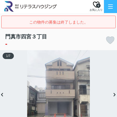
0
お気に入り
この物件の募集は終了しました。
門真市四宮３丁目
-
1
/
7