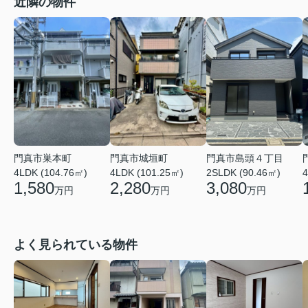
近隣の物件
門真市島頭４丁目
門真市巣本町
門真市城垣町
2SLDK (90.46㎡)
4
4LDK (104.76㎡)
4LDK (101.25㎡)
3,080
1,580
2,280
万円
万円
万円
よく見られている物件