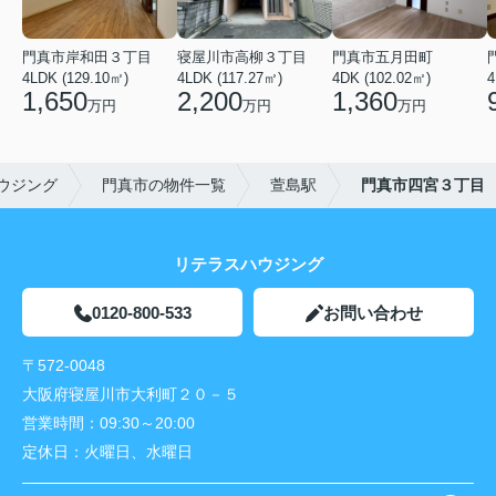
門真市岸和田３丁目
寝屋川市高柳３丁目
門真市五月田町
4LDK (129.10㎡)
4LDK (117.27㎡)
4DK (102.02㎡)
4
1,650
2,200
1,360
万円
万円
万円
ウジング
門真市の物件一覧
萱島駅
門真市四宮３丁目
リテラスハウジング
0120-800-533
お問い合わせ
〒572-0048
大阪府寝屋川市大利町２０－５
営業時間：
09:30～20:00
定休日：
火曜日、水曜日