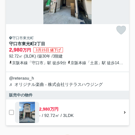
守口市東光町
守口市東光町2丁目
2,980
万円
3月15日 値下げ
92.72㎡ (3LDK) /築30年 /3階建
京阪本線「守口市」駅 徒歩9分
京阪本線「土居」駅 徒歩14分
京阪
@reterasu_h
♬ オリジナル楽曲 - 株式会社リテラスハウジング
販売中の物件
2,980万円
- / 92.72㎡ / 3LDK