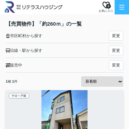
0
お気に入り
【売買物件】「約260ｍ」の一覧
市区町村から探す
変更
沿線・駅から探す
変更
販売中
変更
1
棟
1
件
中古一戸建