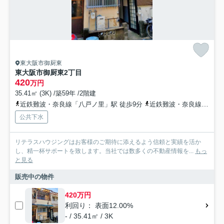
東大阪市御厨東
東大阪市御厨東2丁目
420
万円
35.41㎡ (3K) /築59年 /2階建
近鉄難波・奈良線「八戸ノ里」駅 徒歩9分
近鉄難波・奈良線「若江岩田」駅 徒歩19分
公共下水
リテラスハウジングはお客様のご期待に添えるよう信頼と実績を活か
し、精一杯サポートを致します。当社では数多くの不動産情報を...
もっ
と見る
販売中の物件
420万円
利回り： 表面12.00%
- / 35.41㎡ / 3K