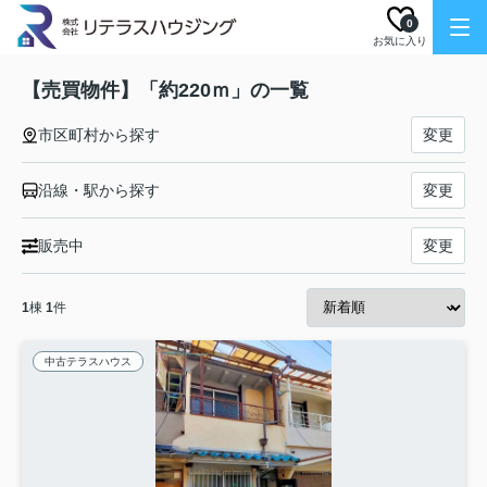
0
お気に入り
【売買物件】「約220ｍ」の一覧
市区町村から探す
変更
沿線・駅から探す
変更
販売中
変更
1
棟
1
件
中古テラスハウス