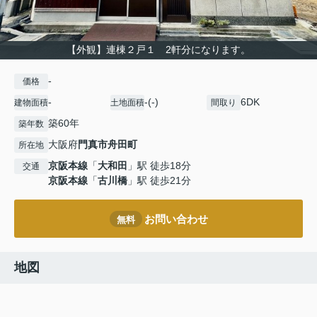
【外観】連棟２戸１ 2軒分になります。
-
価格
-
-(-)
6DK
建物面積
土地面積
間取り
築60年
築年数
大阪府
門真市
舟田町
所在地
京阪本線
「
大和田
」駅 徒歩18分
交通
京阪本線
「
古川橋
」駅 徒歩21分
お問い合わせ
無料
地図