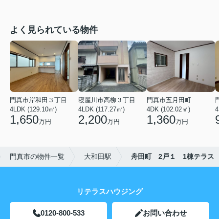
よく見られている物件
門真市岸和田３丁目
寝屋川市高柳３丁目
門真市五月田町
4LDK (129.10㎡)
4LDK (117.27㎡)
4DK (102.02㎡)
4
1,650
2,200
1,360
万円
万円
万円
門真市の物件一覧
大和田駅
舟田町 2戸１ 1棟テラス
リテラスハウジング
0120-800-533
お問い合わせ