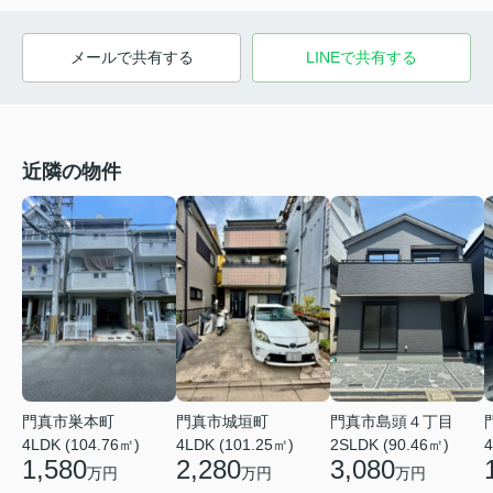
メールで共有する
LINEで共有する
近隣の物件
門真市島頭４丁目
門真市巣本町
門真市城垣町
2SLDK (90.46㎡)
4
4LDK (104.76㎡)
4LDK (101.25㎡)
3,080
1,580
2,280
万円
万円
万円