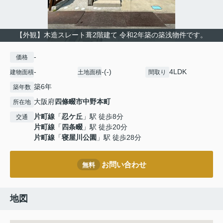
【外観】木造スレート葺2階建て 令和2年築の築浅物件です。
-
価格
-
-(-)
4LDK
建物面積
土地面積
間取り
築6年
築年数
大阪府
四條畷市
中野本町
所在地
片町線
「
忍ケ丘
」駅 徒歩8分
交通
片町線
「
四条畷
」駅 徒歩20分
片町線
「
寝屋川公園
」駅 徒歩28分
お問い合わせ
無料
地図