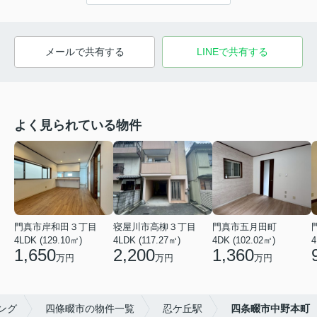
メールで共有する
LINEで共有する
よく見られている物件
門真市岸和田３丁目
寝屋川市高柳３丁目
門真市五月田町
4LDK (129.10㎡)
4LDK (117.27㎡)
4DK (102.02㎡)
4
1,650
2,200
1,360
万円
万円
万円
ング
四條畷市の物件一覧
忍ケ丘駅
四条畷市中野本町