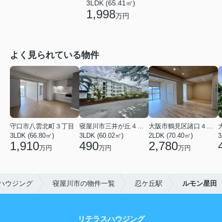
3LDK (65.41㎡)
1,998
万円
よく見られている物件
守口市八雲北町３丁目
寝屋川市三井が丘４丁目
大阪市鶴見区諸口４丁目
3LDK (66.80㎡)
3LDK (60.02㎡)
2LDK (70.40㎡)
3
1,910
490
2,780
万円
万円
万円
ハウジング
寝屋川市の物件一覧
忍ケ丘駅
ルモン星田
リテラスハウジング