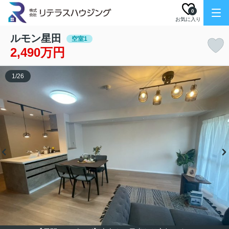
0
お気に入り
ルモン星田
空室1
2,490万円
1
/
26