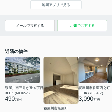
地図アプリで見る
メールで共有する
LINEで共有する
近隣の物件
寝屋川市三井が丘４丁目
寝屋川市香里西之町
3LDK (60.02㎡)
3LDK (70.54㎡)
490
3,090
万円
万円
寝屋川市松屋町