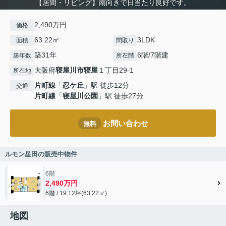
【居間・リビング】南向きで日当たり良好です。
2,490万円
価格
63.22㎡
3LDK
面積
間取り
築31年
6階/7階建
築年数
所在階
大阪府
寝屋川市
寝屋
１丁目29-1
所在地
片町線
「
忍ケ丘
」駅 徒歩12分
交通
片町線
「
寝屋川公園
」駅 徒歩27分
お問い合わせ
無料
ルモン星田の販売中物件
6階
2,490万円
6階 / 19.12坪(63.22㎡)
地図