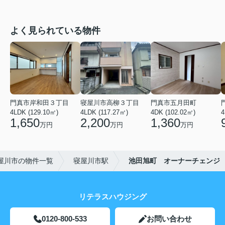
よく見られている物件
門真市岸和田３丁目
寝屋川市高柳３丁目
門真市五月田町
4LDK (129.10㎡)
4LDK (117.27㎡)
4DK (102.02㎡)
4
1,650
2,200
1,360
万円
万円
万円
屋川市の物件一覧
寝屋川市駅
池田旭町 オーナーチェンジ
リテラスハウジング
0120-800-533
お問い合わせ