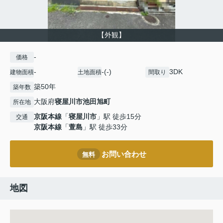
【外観】
-
価格
-
-(-)
3DK
建物面積
土地面積
間取り
築50年
築年数
大阪府
寝屋川市
池田旭町
所在地
京阪本線
「
寝屋川市
」駅 徒歩15分
交通
京阪本線
「
萱島
」駅 徒歩33分
お問い合わせ
無料
地図