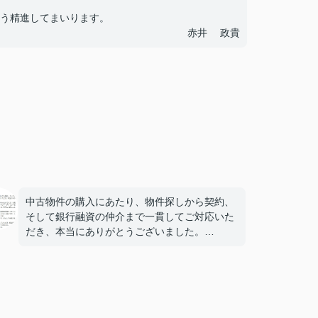
う精進してまいります。
赤井 政貴
中古物件の購入にあたり、物件探しから契約、
そして銀行融資の仲介まで一貫してご対応いた
だき、本当にありがとうございました。
初めての中古物件購入で不安も多かったのです
が、内見時の細かなポイントの説明や、メリッ
ト・デメリットを包み隠さず伝えてくださった
ことで、納得して選ぶことができました。
特に銀行融資の手続きでは、必要書類の準備や