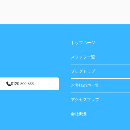
れて
ことで、納得して選ぶことができました。
対応
特に銀行融資の手続きでは、必要書類の準備や
るこ
スケジュール調整など、こちらが迷わないよう
に丁寧にサポートしていただき、非常に心強か
ったです。
した
金融機関とのやり取りもスムーズで、安心して
ま
手続きを進めることができました。
トップページ
購入後のフォローまでしっかりしていただき、
担当者さまのおかげで気持ちよく購入完了でき
スタッフ一覧
ました。
今回のご縁に心から感謝しています。
ブログトップ
0120-800-533
お客様の声一覧
アクセスマップ
会社概要