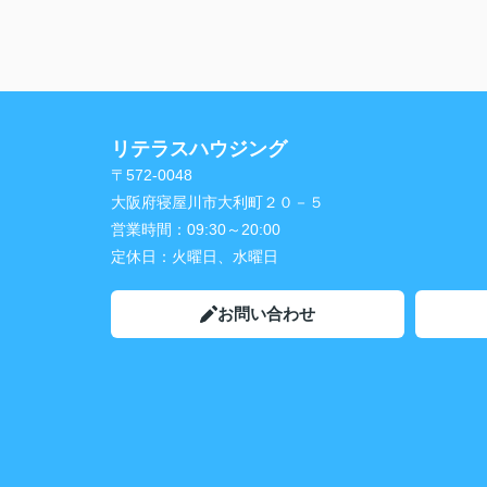
お客様もリフォームの仕上がりを大変喜ば
おり、担当者様には終始迅速かつ丁寧にご
いただいたことで、安心してお取引を進め
とができました。
またご一緒させていただく機会がございま
リテラスハウジング
ら、その際はどうぞよろしくお願いいたし
す。
〒572-0048
大阪府寝屋川市大利町２０－５
営業時間：
09:30～20:00
定休日：
火曜日、水曜日
お問い合わせ