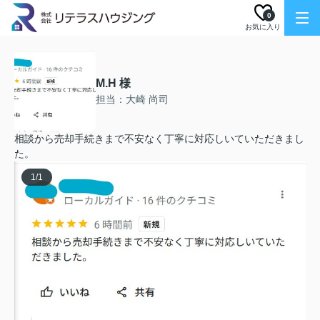
0
お気に入り
M.H 様
担当：大崎 尚司
相談から売却手続きまで不安なく丁寧に対応しいていただきまし
た。
1
/
1