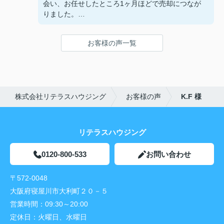
会い、お任せしたところ1ヶ月ほどで売却につなが
きを進めることができました。
りました。
購入後のフォローまでしっかりしていただき、担当
すぐに買い手を見つけてくれたのに加えて仲介手数
者さまのおかげで気持ちよく購入完了できました。
料も他社より安くして頂けてありがたかったです。
今回のご縁に心から感謝しています。
お客様の声一覧
担当の赤井さんは何事にもすぐに動いてくれて、質
問に対しての返事も早く、報告も必ず頂けるのです
ごく安心してお任せできました。
また、売却だけでなく新居の購入にも力を貸して頂
けていて、本当に感謝しています。
株式会社リテラスハウジング
お客様の声
K.F 様
リテラスハウジング
0120-800-533
お問い合わせ
〒572-0048
大阪府寝屋川市大利町２０－５
営業時間：
09:30～20:00
定休日：
火曜日、水曜日