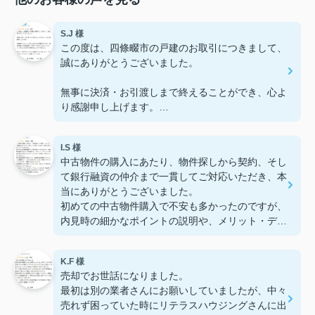
S.J 様
この度は、四條畷市の戸建のお取引につきまして、
誠にありがとうございました。
無事に決済・お引渡しまで終えることができ、心よ
り感謝申し上げます。
お客様もリフォームの仕上がりを大変喜ばれてお
I.S 様
り、担当者様には終始迅速かつ丁寧にご対応いただ
中古物件の購入にあたり、物件探しから契約、そし
いたことで、安心してお取引を進めることができま
て銀行融資の仲介まで一貫してご対応いただき、本
した。
当にありがとうございました。
初めての中古物件購入で不安も多かったのですが、
またご一緒させていただく機会がございましたら、
内見時の細かなポイントの説明や、メリット・デメ
その際はどうぞよろしくお願いいたします。
リットを包み隠さず伝えてくださったことで、納得
して選ぶことができました。
K.F 様
特に銀行融資の手続きでは、必要書類の準備やスケ
売却でお世話になりました。
ジュール調整など、こちらが迷わないように丁寧に
最初は別の業者さんにお願いしていましたが、中々
サポートしていただき、非常に心強かったです。
売れず困っていた時にリテラスハウジングさんに出
金融機関とのやり取りもスムーズで、安心して手続