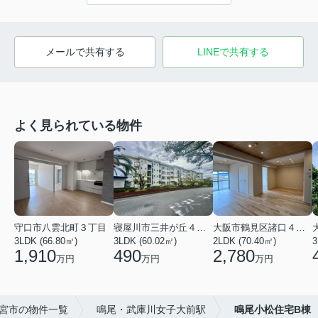
メールで共有する
LINEで共有する
よく見られている物件
守口市八雲北町３丁目
寝屋川市三井が丘４丁目
大阪市鶴見区諸口４丁目
3LDK (66.80㎡)
3LDK (60.02㎡)
2LDK (70.40㎡)
3
1,910
490
2,780
万円
万円
万円
宮市の物件一覧
鳴尾・武庫川女子大前駅
鳴尾小松住宅B棟