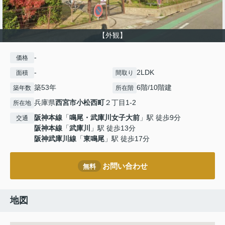
【外観】
-
価格
-
2LDK
面積
間取り
築53年
6階/10階建
築年数
所在階
兵庫県
西宮市
小松西町
２丁目1-2
所在地
阪神本線
「
鳴尾・武庫川女子大前
」駅 徒歩9分
交通
阪神本線
「
武庫川
」駅 徒歩13分
阪神武庫川線
「
東鳴尾
」駅 徒歩17分
お問い合わせ
無料
地図