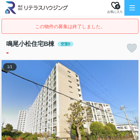
0
お気に入り
この物件の募集は終了しました。
鳴尾小松住宅B棟
空室0
-
1
/
1