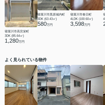
寝屋川市春日町
寝屋川市黒原城内町
4LDK (100.60㎡)
3DK (63.43㎡)
4
3,598
580
万円
万円
寝屋川市高宮栄町
3DK (85.64㎡)
1,280
万円
よく見られている物件