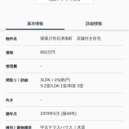
基本情報
詳細情報
寝屋川市石津南町 店舗付き住宅
物件名
850万円
価格
-
管理費
3LDK＋2S(納戸)
間取り / 詳細
S 2室
/
LDK 1室
/
和室 3室
-
向き
1978年5月 (築48年)
築年月
中古テラスハウス / 木造
種別 / 建物構造