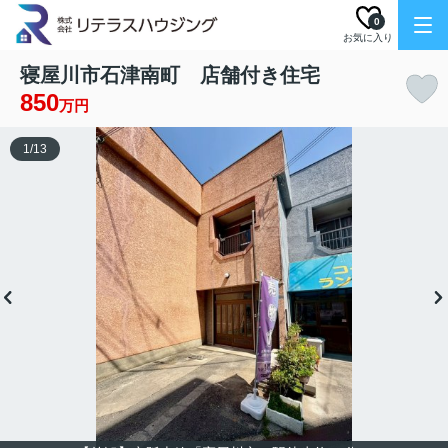
0
お気に入り
寝屋川市石津南町 店舗付き住宅
850
万円
1
/
13