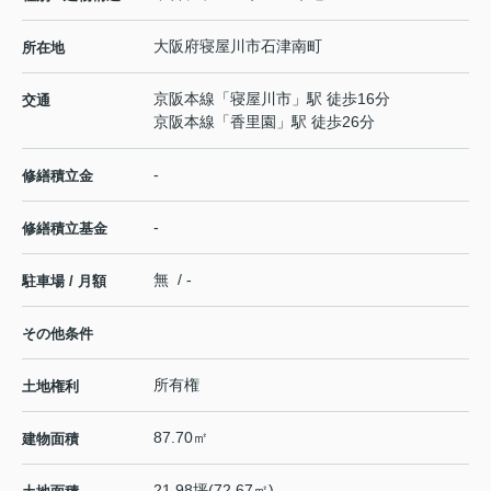
大阪府
寝屋川市
石津南町
所在地
京阪本線
「
寝屋川市
」駅 徒歩16分
交通
京阪本線
「
香里園
」駅 徒歩26分
-
修繕積立金
-
修繕積立基金
無 / -
駐車場 / 月額
その他条件
所有権
土地権利
87.70㎡
建物面積
21.98坪(72.67㎡)