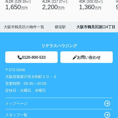
4LDK (129.10㎡)
4LDK (117.27㎡)
4DK (102.02㎡)
4
1,650
2,200
1,360
万円
万円
万円
大阪市鶴見区の物件一覧
横堤駅
大阪市鶴見区諸口4丁目
リテラスハウジング
0120-800-533
お問い合わせ
〒572-0048
大阪府寝屋川市大利町２０－５
営業時間：
09:30～20:00
定休日：
火曜日、水曜日
トップページ
スタッフ一覧