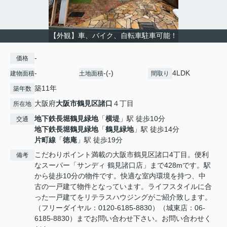
【外観】車、バイク、自転車駐車可能！
-
価格
-
-(-)
4LDK
建物面積
土地面積
間取り
築11年
築年数
大阪府
大阪市鶴見区
諸口
４丁目
所在地
地下鉄長堀鶴見緑地
「
横堤
」駅 徒歩10分
交通
地下鉄長堀鶴見緑地
「
鶴見緑地
」駅 徒歩14分
片町線
「
徳庵
」駅 徒歩19分
こだわりポイント満載の大阪市鶴見区諸口4丁目。便利
備考
なスーパー「サンディ 鶴見諸口店」まで428mです。駅
から徒歩10分の物件です。快適な室内環境を持つ、中
古の一戸建て物件となっています。ライフスタイルに合
った一戸建てをリテラスハウジングがご紹介致します。
（フリーダイヤル：0120-6185-8830）（城東店：06-
6185-8830）までお問い合わせ下さい。お問い合わせく