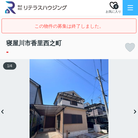
0
お気に入り
この物件の募集は終了しました。
寝屋川市香里西之町
-
1
/
4