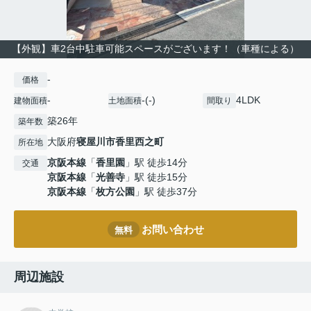
【外観】車2台中駐車可能スペースがございます！（車種による）
-
価格
-
-(-)
4LDK
建物面積
土地面積
間取り
築26年
築年数
大阪府
寝屋川市
香里西之町
所在地
京阪本線
「
香里園
」駅 徒歩14分
交通
京阪本線
「
光善寺
」駅 徒歩15分
京阪本線
「
枚方公園
」駅 徒歩37分
お問い合わせ
無料
周辺施設