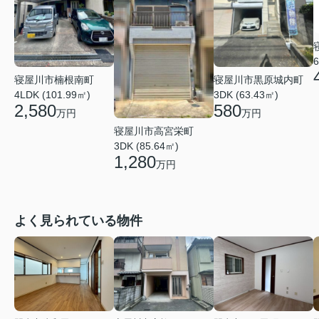
6
寝屋川市黒原城内町
寝屋川市楠根南町
3DK (63.43㎡)
4LDK (101.99㎡)
580
2,580
万円
万円
寝屋川市高宮栄町
3DK (85.64㎡)
1,280
万円
よく見られている物件