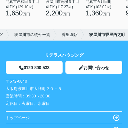
門真市岸和田３丁目
寝屋川市高柳３丁目
門真市五月田町
4LDK (129.10㎡)
4LDK (117.27㎡)
4DK (102.02㎡)
4
1,650
2,200
1,360
万円
万円
万円
グ
寝屋川市の物件一覧
香里園駅
寝屋川市香里西之町
リテラスハウジング
0120-800-533
お問い合わせ
〒572-0048
大阪府寝屋川市大利町２０－５
営業時間：
09:30～20:00
定休日：
火曜日、水曜日
トップページ