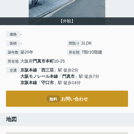
【外観】
-
価格
-
2LDK
面積
間取り
築20年
7階/10階建
築年数
所在階
大阪府
門真市
本町
10-25
所在地
京阪本線
「
西三荘
」駅 徒歩2分
交通
大阪モノレール本線
「
門真市
」駅 徒歩7分
京阪本線
「
守口市
」駅 徒歩14分
お問い合わせ
無料
地図