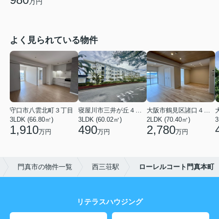
万円
よく見られている物件
守口市八雲北町３丁目
寝屋川市三井が丘４丁目
大阪市鶴見区諸口４丁目
3LDK (66.80㎡)
3LDK (60.02㎡)
2LDK (70.40㎡)
3
1,910
490
2,780
万円
万円
万円
門真市の物件一覧
西三荘駅
ローレルコート門真本町
リテラスハウジング