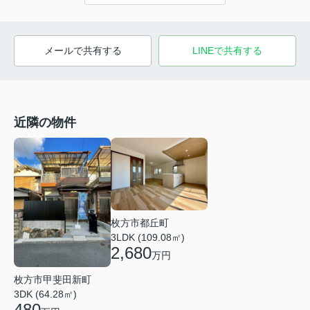
メールで共有する
LINEで共有する
近隣の物件
枚方市都丘町
3LDK (109.08㎡)
2,680
万円
枚方市甲斐田新町
3DK (64.28㎡)
480