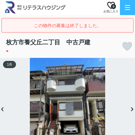
0
お気に入り
この物件の募集は終了しました。
枚方市養父丘二丁目 中古戸建
-
1
/
6