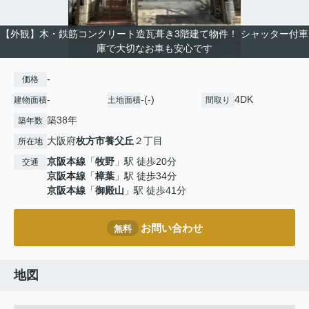
【外観】木・鉄筋コンクリート造瓦葺き3階建て物件！ シャッター付車
庫で大切なお車も安心です
-
価格
-
-(-)
4DK
建物面積
土地面積
間取り
築38年
築年数
大阪府
枚方市
養父丘
２丁目
所在地
京阪本線
「
牧野
」駅 徒歩20分
交通
京阪本線
「
樟葉
」駅 徒歩34分
京阪本線
「
御殿山
」駅 徒歩41分
お問い合わせ
無料
地図