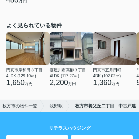
万円
よく見られている物件
門真市岸和田３丁目
寝屋川市高柳３丁目
門真市五月田町
4LDK (129.10㎡)
4LDK (117.27㎡)
4DK (102.02㎡)
4
1,650
2,200
1,360
万円
万円
万円
枚方市の物件一覧
牧野駅
枚方市養父丘二丁目 中古戸建
リテラスハウジング