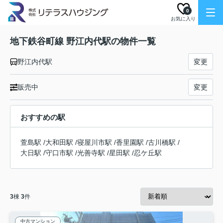
0
お気に入り
地下鉄谷町線 野江内代駅の物件一覧
野江内代駅
変更
販売中
変更
おすすめの駅
萱島駅
/
大和田駅
/
寝屋川市駅
/
香里園駅
/
古川橋駅
/
大日駅
/
守口市駅
/
光善寺駅
/
星田駅
/
忍ケ丘駅
3
棟
3
件
中古マンション