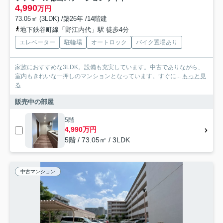
4,990
万円
73.05㎡ (3LDK) /築26年 /14階建
地下鉄谷町線「野江内代」駅 徒歩4分
エレベーター
駐輪場
オートロック
バイク置場あり
家族におすすめな3LDK。設備も充実しています。中古でありながら、
室内もきれいな一押しのマンションとなっています。すぐに...
もっと見
る
販売中の部屋
5階
4,990万円
5階 / 73.05㎡ / 3LDK
中古マンション