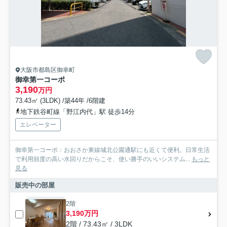
大阪市都島区御幸町
御幸第一コーポ
3,190
万円
73.43㎡ (3LDK) /築44年 /6階建
地下鉄谷町線「野江内代」駅 徒歩14分
エレベーター
御幸第一コーポ：おおさか東線城北公園通駅にも近くて便利。日常生活
で利用頻度の高い水回りだからこそ、使い勝手のいいシステム...
もっと
見る
販売中の部屋
2階
3,190万円
2階 / 73.43㎡ / 3LDK