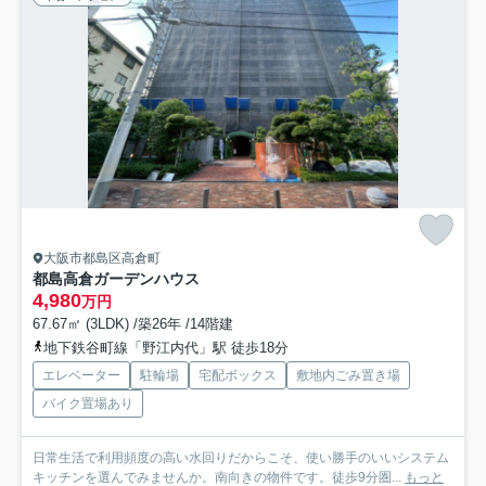
大阪市都島区高倉町
都島高倉ガーデンハウス
4,980
万円
67.67㎡ (3LDK) /築26年 /14階建
地下鉄谷町線「野江内代」駅 徒歩18分
エレベーター
駐輪場
宅配ボックス
敷地内ごみ置き場
バイク置場あり
日常生活で利用頻度の高い水回りだからこそ、使い勝手のいいシステム
キッチンを選んでみませんか。南向きの物件です。徒歩9分圏...
もっと