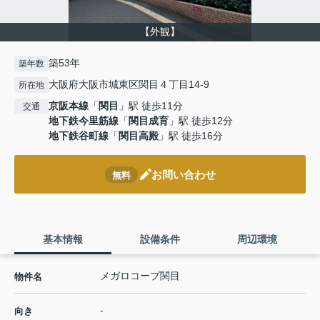
【外観】
築53年
築年数
大阪府大阪市城東区関目４丁目14-9
所在地
京阪本線
「
関目
」駅 徒歩11分
交通
地下鉄今里筋線
「
関目成育
」駅 徒歩12分
地下鉄谷町線
「
関目高殿
」駅 徒歩16分
お問い合わせ
無料
基本情報
設備条件
周辺環境
メガロコープ関目
物件名
-
向き