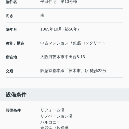
平田住宅 第13号棟
物件名
南
向き
1969年10月 (築56年)
築年月
中古マンション / 鉄筋コンクリート
種別 / 構造
大阪府
茨木市
平田台
8-13
所在地
阪急京都本線
「
茨木市
」駅 徒歩22分
交通
設備条件
リフォーム済
設備条件
リノベーション済
バルコニー
食器洗い乾燥機