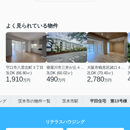
よく見られている物件
守口市八雲北町３丁目
寝屋川市三井が丘４丁目
大阪市鶴見区諸口４丁目
3LDK (66.80㎡)
3LDK (60.02㎡)
2LDK (70.40㎡)
3
1,910
490
2,780
万円
万円
万円
ング
茨木市の物件一覧
茨木市駅
平田住宅 第13号棟
リテラスハウジング